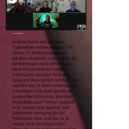
Gestern hatten wir ein tolles
"CybersBass-Online-Meeting" mit
meiner 11. Ausbildungsgruppe
der Bass Akademie. Corona bzw die
Verordnungen dazu können uns
zwar ein persönliches Treffen
untersagen, uns aber nicht den
Spass am Bass-Spielen nehmen. Also
machen wir, in dieser unbenommen
schwierigen Zeit, doch gerade die
grossartige Erfahrung, dass Bass-
Workshops auch "online" möglich
sind, totalen Sinn machen und
Erkenntnis-bringend für die
Teilnehmer sind. Und das ist ja
immer noch die Hauptsache!