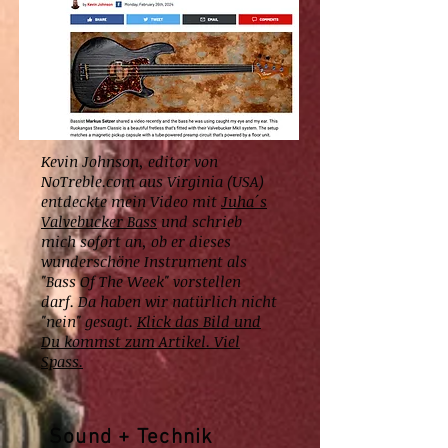
Legende Bob Marley eine Coverversion
zu produzieren, entstand dieses
außergewöhnliche Duo-Projekt.
Kevin Johnson, editor von
NoTreble.com aus Virginia (USA)
entdeckte mein Video mit
Juha´s
Valvebucker Bass
und schrieb
mich sofort an, ob er dieses
wunderschöne Instrument als
"Bass Of The Week" vorstellen
darf. Da haben wir natürlich nicht
"nein" gesagt.
Klick das Bild und
Du kommst zum Artikel. Viel
Spass.
Sound + Technik