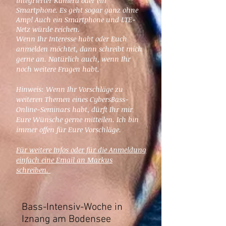
integrierter Kamera oder ein
Smartphone. Es geht sogar ganz ohne
Amp! Auch ein Smartphone und LTE-
Netz würde reichen.
Wenn Ihr Interesse habt oder Euch
anmelden möchtet, dann schreibt mich
gerne an. Natürlich auch, wenn Ihr
noch weitere Fragen habt.
Hinweis: Wenn Ihr Vorschläge zu
weiteren Themen eines CybersBass-
Online-Seminars habt, dürft Ihr mir
Eure Wünsche gerne mitteilen. Ich bin
immer offen für Eure Vorschläge.
Für weitere Infos oder für die Anmeldung
einfach eine Email an Markus
schreiben.
Bass-Intensiv-Woche in
Iznang am Bodensee