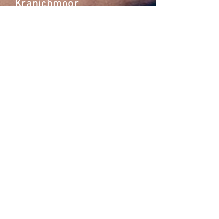
Kranichmoor
Eine Woche Du und Dein Bass
Was hatten wir eine schöne Bass-Woche
im Seminarhaus Hof Kranichmoor. Hier
ein kleiner Einblick in den letzten
gemeinsamen Abend inklusive unserer
Super-Köchin Vjollca. Was für eine Seele!
Der Termin für nächstes Jahr steht auch
schon fest:
19.-23.07.2021
- Bass-Intensiv-Woche im
Hof Kranichmoor
Die aktuellen Termine >