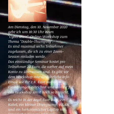
Am Dienstag, den 10. November 2020
gebe ich um 18:30 Uhr einen
"CybersBass"-Online-Workshop zum
Thema "Double-Thumping".
Es sind maximal sechs Teilnehmer
zugelassen, die ich zu einer Zoom-
Session einladen werde.
Das einstündige Seminar kostet pro
Teilnehmer 20 Euro, die vorher auf mein
Konto zu überweisen sind. Es gibt vor
dem Workshop eine ausführliche Info-
Email wie Ihr z.B. Eure Audio-
Einstellungen einrichtet und was Ihr für
den Workshop sonst noch so braucht.
Es reicht in der Regel Euer Bass, ein
Kabel, ein kleiner Übungsamp, WLAN,
und ein herkömmlicher LapTop mit