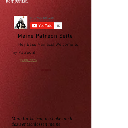
Komponist.
Meine Patreon Seite
Hey Bass Maniacs! Welcome to
my Patreon!
13
.08.2025
Moin Ihr Lieben, ich habe mich
dazu entschlossen meine