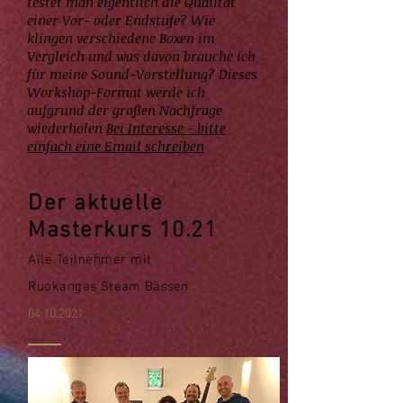
testet man eigentlich die Qualität
einer Vor- oder Endstufe? Wie
klingen verschiedene Boxen im
Vergleich und was davon brauche ich
für meine Sound-Vorstellung? Dieses
Workshop-Format werde ich
aufgrund der großen Nachfrage
wiederholen
Bei Interesse - bitte
einfach eine Email schreiben
Der aktuelle
Masterkurs 10.21
Alle Teilnehmer mit
Ruokangas
Steam Bässen
04.10.2021