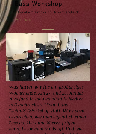
Bass-Workshop
mit großem Amp- und Boxenvergleich.
29.01.2024
Was hatten wir für ein großartiges
Wochenende.
Am 27. und 28. Januar
2024 fand in mein
en Räumlichkeiten
in Osnabrück ein "Sound und
Technik"-Workshop statt. W
ir haben
besprochen, wie man eigentlich einen
Bass auf Herz und Nieren prüfen
kann, bevor man ihn kauft. Und wie