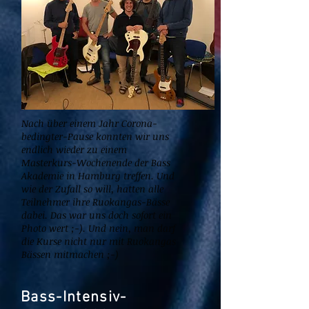
Nach über einem Jahr Corona-
bedingter-Pause konnten wir uns
endlich wieder zu einem
Masterkurs-Wochenende der Bass
Akademie in Hamburg treffen. Und
wie der Zufall so will, hatten alle
Teilnehmer ihre Ruokangas-Bässe
dabei. Das war uns doch sofort ein
Photo wert ;-). Und nein, man darf
die Kurse nicht nur mit Ruokangas
Bässen mitmachen ;-)
Bass-Intensiv-