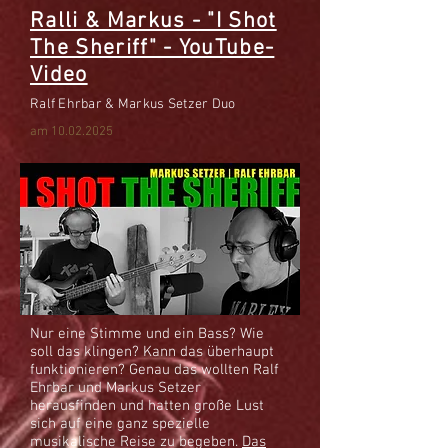
Ralli & Markus - "I Shot
The Sheriff" - YouTube-
Video
Ralf Ehrbar & Markus Setzer Duo
am
10.02.2025
Nur eine Stimme und ein Bass? Wie
soll das klingen? Kann das überhaupt
funktionieren? Genau das wollten Ralf
Ehrbar und Markus Setzer
herausfinden und hatten große Lust
sich auf eine ganz spezielle
musikalische Reise zu begeben.
Das