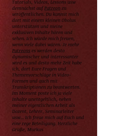
Tutorials, Videos, Lessons usw
demnächst auf
Patreon
zu
veröffentlichen. Du kannst mich
dort mit einem kleinen Obolus
unterstützen und meine
exklusiven Inhalte hören und
sehen. Ich würde mich freuen,
wenn viele dabei wären. Je mehr
Patreons
es werden desto
dynamischer und interessanter
wird es und desto mehr Zeit habe
ich, dort Eure Fragen und
Themenvorschläge in Video-
Formen und auch mit
Transkriptionen zu beantworten.
Im Moment poste ich ja viele
Inhalte unentgeltlich, neben
meiner eigentlichen Arbeit als
Dozent, Lehrer, Seminarleiter
usw... Ich freue mich auf Euch und
eine rege Beteiligung. Herzliche
Grüße, Markus