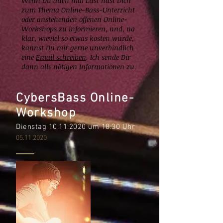
Wenn Du auch mal Lust hast Dich
zum Thema Online-Bass-Unterricht
oder anstehenden offenen Online-
Workshops zu informieren, und, na
klar, wieviel so etwas kosten würde,
kannst Du mir gerne unverbindlich
eine
Email schreiben
. Ich sende Dir
dann alle nötigen Informationen zu.
CybersBass
Online-
Workshop
Dienstag
10.11.2020
um 18.30 Uhr
05.11.2020