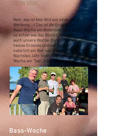
12.08.2020
Nein, das ist kein Bild aus einer Jever-
Werbung. ;-) Das ist die Gruppe der
Bass-Woche am Bodensee 2020. Und
so schön wie das Bild ist, so schön war
auch unsere Woche: Bombenwetter,
heisse Grooves und viel Spass! Und
natürlich ein Bier nach der "Arbeit".
Nächstes Jahr findet wieder eine
Woche am "See" statt, versprochen!
Bass-Woche